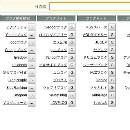
検索窓:
ブログ横断検索
ブログサイト
ブログサイト
ブ
テクノラティ
livedoorブログ
MSNスペース
Yahoo!ブログ
はてなダイアリー
AOLダイアリー
t
gooブログ
楽天広場
JUGEM
Googleブログ
gooブログ
ヤプログ
livedoor
Yahoo!ブログ
ドリコムブログ
ア
bulkfeeds
エキサイトブログ
シーサーブログ
B
楽天ブログ検索
ココログ
FC2ブログ
チ
BlogPeople
ブログ人
Doblog
BlogRanking
ウェブリブログ
マイぷれす
Ne
Blogoon
So-net blog
AutoPage
ブログニュース
LOVELOG
ちゃぶろ