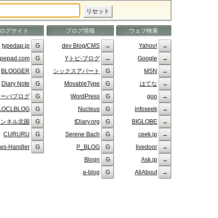
ログサイト
ブログ情報
ウェブ検索
typedap.jp
dev Blog/CMS
Yahoo!
ypepad.com
Yトピ-ブログ
Google
BLOGGER
シックスアパート
MSN
Diary Note
MovableType
はてな
メーバプログ
WordPress
goo
LOCLBLOG
Nucleus
infoseek
ャンネル北国
tDiary.org
BIGLOBE
CURURU
Serene Bach
ceek.jp
ws-Handler
P_BLOG
livedoor
Blogn
Ask.jp
a-blog
AllAbout